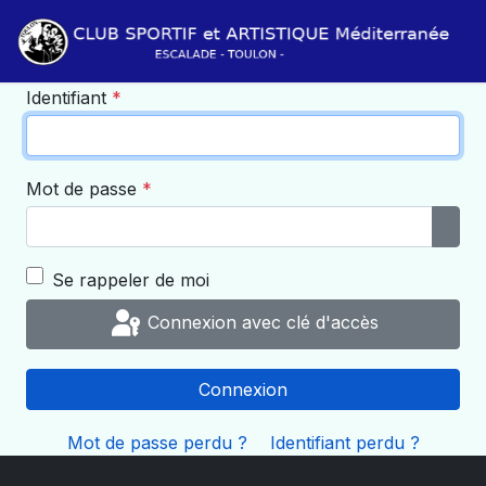
Identifiant
*
Mot de passe
*
Affi
Se rappeler de moi
Connexion avec clé d'accès
Connexion
Mot de passe perdu ?
Identifiant perdu ?