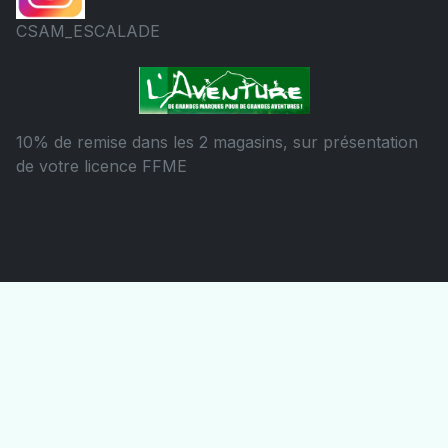
CSAM_ESCALADE
10% de remise dans les 2 magasins, sur présentation
de votre licence FFME